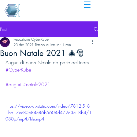
Post
Redazione CyberKube
23 dic 2021
Tempo di lettura: 1 min
Buon Natale 2021 🎄🎅
Auguri di buon Natale da parte del team 
#CyberKube
#auguri
#natale2021
https://video.wixstatic.com/video/7812f5_8
1b917ee85c84e86b5604d472d3e18b4/1
080p/mp4/file.mp4