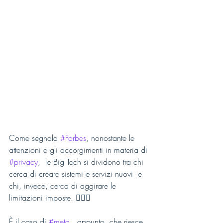
Come segnala 
#Forbes
, nonostante le 
attenzioni e gli accorgimenti in materia di 
#privacy
,  le Big Tech si dividono tra chi 
cerca di creare sistemi e servizi nuovi  e 
chi, invece, cerca di aggirare le 
limitazioni imposte. 🧑🏻‍⚖️
È il caso di 
#meta
,  appunto, che riesce 