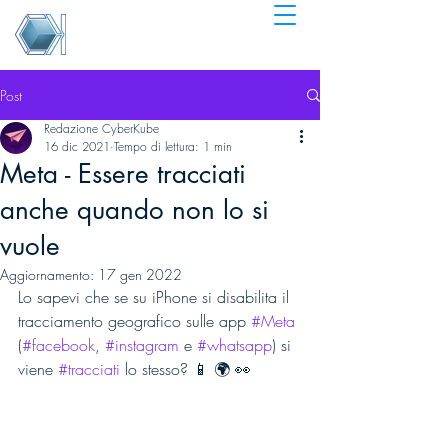
Post
Redazione CyberKube
16 dic 2021
Tempo di lettura: 1 min
Meta - Essere tracciati
anche quando non lo si
vuole
Aggiornamento:
17 gen 2022
Lo sapevi che se su iPhone si disabilita il 
tracciamento geografico sulle app 
#Meta
(
#facebook
, 
#instagram
 e 
#whatsapp
) si 
viene 
#tracciati
 lo stesso? 📱 🌍 👀 